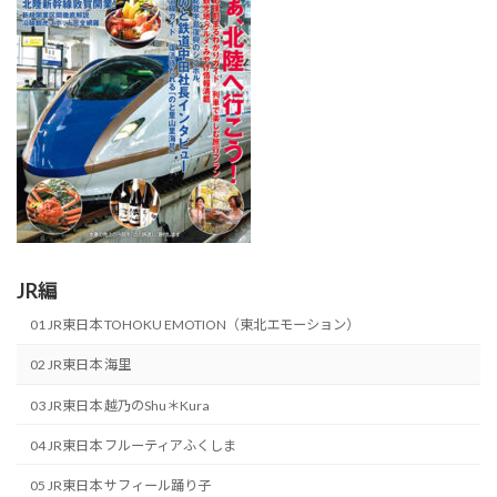
JR編
01 JR東日本 TOHOKU EMOTION（東北エモーション）
02 JR東日本 海里
03 JR東日本 越乃のShu＊Kura
04 JR東日本 フルーティアふくしま
05 JR東日本 サフィール踊り子