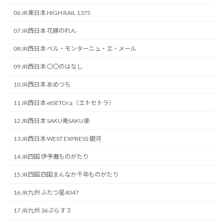
06 JR東日本 HIGH RAIL 1375
07 JR西日本 花嫁のれん
08 JR西日本 ベル・モンターニュ・エ・メール
09 JR西日本 〇〇のはなし
10 JR西日本 あめつち
11 JR西日本 etSETOra（エトセトラ）
12 JR西日本 SAKU美SAKU楽
13 JR西日本 WEST EXPRESS 銀河
14 JR四国 伊予灘ものがたり
15 JR四国 四国まんなか千年ものがたり
16 JR九州 ふたつ星4047
17 JR九州 36ぷらす３