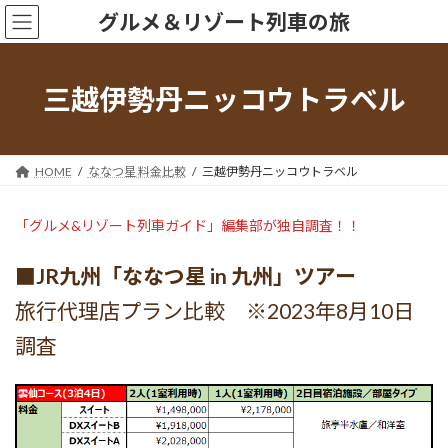
コ
ナ
グルメ＆リゾート列車の旅
ン
ビ
テ
ゲ
ン
ー
ツ
シ
三越伊勢丹ニッコウトラベル
へ
ョ
ス
ン
キ
に
ッ
移
HOME
ななつ星 料金比較
三越伊勢丹ニッコウトラベル
プ
動
「グルメ&リゾート列車ガイド」編集部が独自調査！！
■JR九州「ななつ星 in 九州」ツアー
旅行代理店プラン比較 ※2023年8月10日
調査