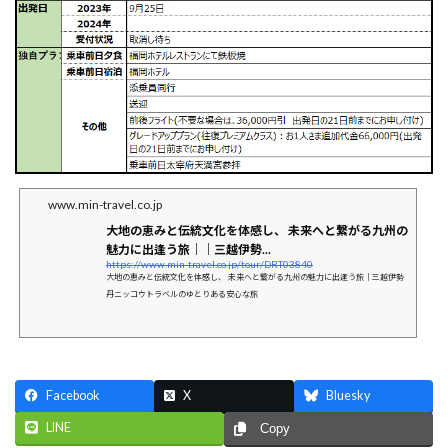
www.min-travel.co.jp
大地の恵みと伝統文化を体感し、 未来へと繋がる九州の
魅力に出逢う旅｜｜三越伊勢...
https://www.min-travel.co.jp/tour/DRT03840
大地の恵みと伝統文化を体感し、 未来へと繋がる九州の魅力に出逢う旅｜三越伊勢
丹ニッコウトラベルのゆとりある安心な旅
Facebook
X
Bluesky
LINE
Copy