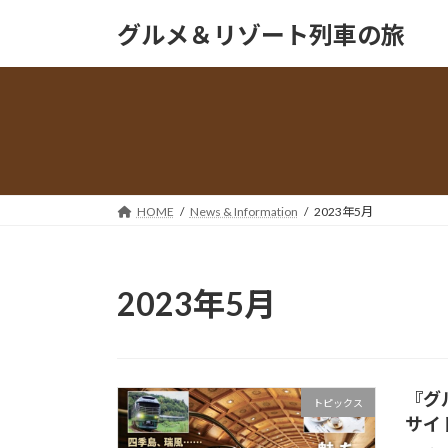
コ
ナ
グルメ＆リゾート列車の旅
ン
ビ
テ
ゲ
ン
ー
ツ
シ
へ
ョ
ス
ン
キ
に
ッ
移
HOME
News & Information
2023年5月
プ
動
2023年5月
『グ
トピックス
サイ